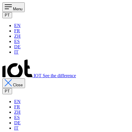
Menu
PT
EN
FR
ZH
ES
DE
IT
IOT See the difference
Close
PT
EN
FR
ZH
ES
DE
IT