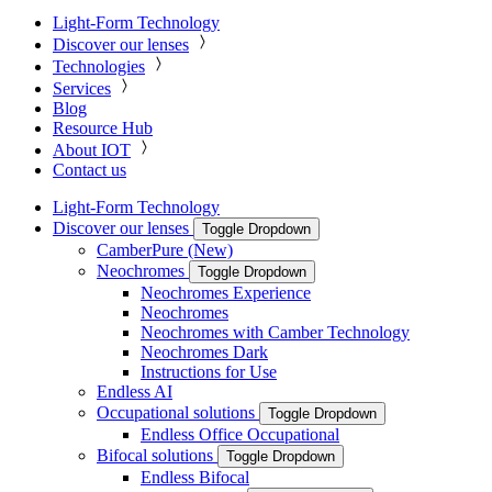
Light-Form Technology
Discover our lenses
Technologies
Services
Blog
Resource Hub
About IOT
Contact us
Light-Form Technology
Discover our lenses
Toggle Dropdown
CamberPure (New)
Neochromes
Toggle Dropdown
Neochromes Experience
Neochromes
Neochromes with Camber Technology
Neochromes Dark
Instructions for Use
Endless AI
Occupational solutions
Toggle Dropdown
Endless Office Occupational
Bifocal solutions
Toggle Dropdown
Endless Bifocal