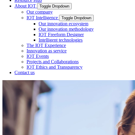
Resource Hub
About IOT
Toggle Dropdown
Our company
IOT Intelligence
Toggle Dropdown
Our innovation ecosystem
Our innovation methodology
IOT Freeform Designer
Intelligent technologies
The IOT Experience
Innovation as service
IOT Events
Projects and Collaborations
IOT Ethics and Transparency
Contact us