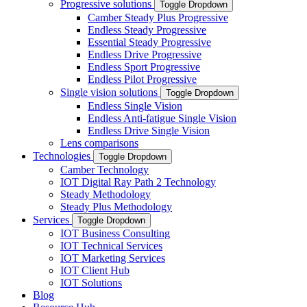
Progressive solutions
Toggle Dropdown
Camber Steady Plus Progressive
Endless Steady Progressive
Essential Steady Progressive
Endless Drive Progressive
Endless Sport Progressive
Endless Pilot Progressive
Single vision solutions
Toggle Dropdown
Endless Single Vision
Endless Anti-fatigue Single Vision
Endless Drive Single Vision
Lens comparisons
Technologies
Toggle Dropdown
Camber Technology
IOT Digital Ray Path 2 Technology
Steady Methodology
Steady Plus Methodology
Services
Toggle Dropdown
IOT Business Consulting
IOT Technical Services
IOT Marketing Services
IOT Client Hub
IOT Solutions
Blog