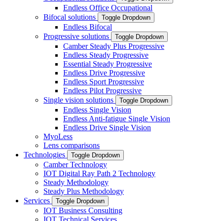
Endless Office Occupational
Bifocal solutions
Toggle Dropdown
Endless Bifocal
Progressive solutions
Toggle Dropdown
Camber Steady Plus Progressive
Endless Steady Progressive
Essential Steady Progressive
Endless Drive Progressive
Endless Sport Progressive
Endless Pilot Progressive
Single vision solutions
Toggle Dropdown
Endless Single Vision
Endless Anti-fatigue Single Vision
Endless Drive Single Vision
MyoLess
Lens comparisons
Technologies
Toggle Dropdown
Camber Technology
IOT Digital Ray Path 2 Technology
Steady Methodology
Steady Plus Methodology
Services
Toggle Dropdown
IOT Business Consulting
IOT Technical Services