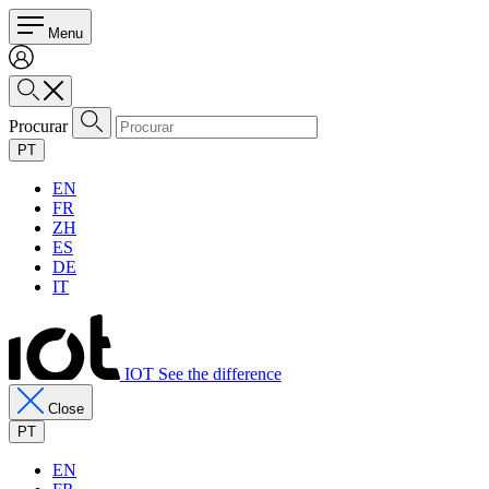
Menu
Procurar
PT
EN
FR
ZH
ES
DE
IT
IOT See the difference
Close
PT
EN