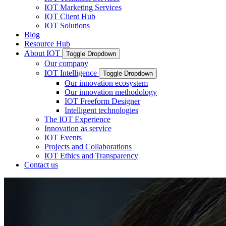
IOT Marketing Services
IOT Client Hub
IOT Solutions
Blog
Resource Hub
About IOT
Toggle Dropdown
Our company
IOT Intelligence
Toggle Dropdown
Our innovation ecosystem
Our innovation methodology
IOT Freeform Designer
Intelligent technologies
The IOT Experience
Innovation as service
IOT Events
Projects and Collaborations
IOT Ethics and Transparency
Contact us