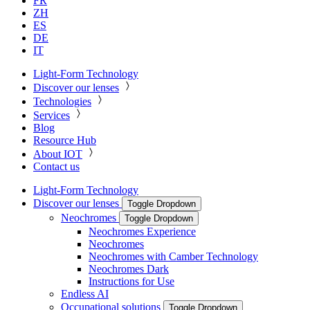
FR
ZH
ES
DE
IT
Light-Form Technology
Discover our lenses
Technologies
Services
Blog
Resource Hub
About IOT
Contact us
Light-Form Technology
Discover our lenses
Toggle Dropdown
Neochromes
Toggle Dropdown
Neochromes Experience
Neochromes
Neochromes with Camber Technology
Neochromes Dark
Instructions for Use
Endless AI
Occupational solutions
Toggle Dropdown