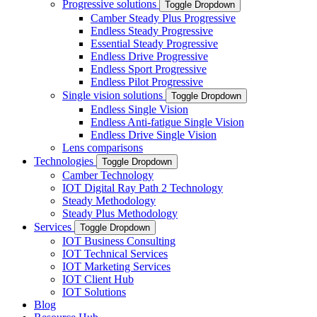
Progressive solutions
Toggle Dropdown
Camber Steady Plus Progressive
Endless Steady Progressive
Essential Steady Progressive
Endless Drive Progressive
Endless Sport Progressive
Endless Pilot Progressive
Single vision solutions
Toggle Dropdown
Endless Single Vision
Endless Anti-fatigue Single Vision
Endless Drive Single Vision
Lens comparisons
Technologies
Toggle Dropdown
Camber Technology
IOT Digital Ray Path 2 Technology
Steady Methodology
Steady Plus Methodology
Services
Toggle Dropdown
IOT Business Consulting
IOT Technical Services
IOT Marketing Services
IOT Client Hub
IOT Solutions
Blog