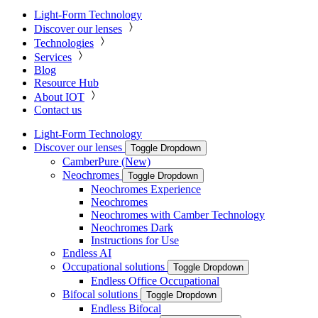
Light-Form Technology
Discover our lenses
Technologies
Services
Blog
Resource Hub
About IOT
Contact us
Light-Form Technology
Discover our lenses
Toggle Dropdown
CamberPure (New)
Neochromes
Toggle Dropdown
Neochromes Experience
Neochromes
Neochromes with Camber Technology
Neochromes Dark
Instructions for Use
Endless AI
Occupational solutions
Toggle Dropdown
Endless Office Occupational
Bifocal solutions
Toggle Dropdown
Endless Bifocal