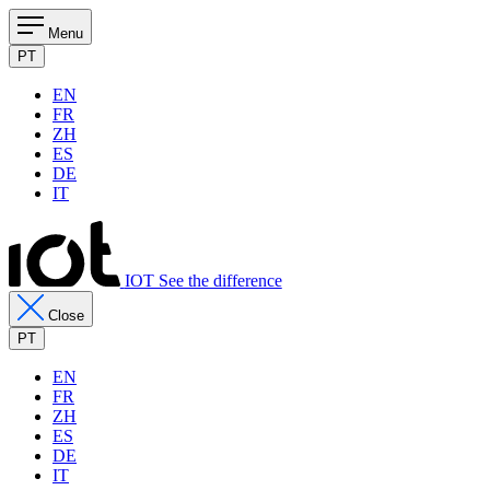
Menu
PT
EN
FR
ZH
ES
DE
IT
IOT See the difference
Close
PT
EN
FR
ZH
ES
DE
IT