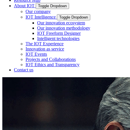
Resource Hub
About IOT
Toggle Dropdown
Our company
IOT Intelligence
Toggle Dropdown
Our innovation ecosystem
Our innovation methodology
IOT Freeform Designer
Intelligent technologies
The IOT Experience
Innovation as service
IOT Events
Projects and Collaborations
IOT Ethics and Transparency
Contact us