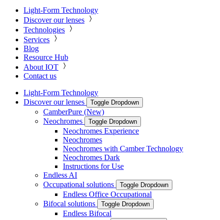
Light-Form Technology
Discover our lenses
Technologies
Services
Blog
Resource Hub
About IOT
Contact us
Light-Form Technology
Discover our lenses
Toggle Dropdown
CamberPure (New)
Neochromes
Toggle Dropdown
Neochromes Experience
Neochromes
Neochromes with Camber Technology
Neochromes Dark
Instructions for Use
Endless AI
Occupational solutions
Toggle Dropdown
Endless Office Occupational
Bifocal solutions
Toggle Dropdown
Endless Bifocal