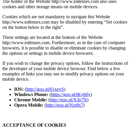
The holder of the Website http://www.iotlenses.com also uses
cookies and other storage means on mobile devices.
Cookies which are not mandatory to navigate this Website
http://www.iotlenses.com may be disabled by entering “Set cookies
on the button below to the right”.
These settings are located at the bottom of the Website
http://www.iotlenses.com. Furthermore, as in the case of computer
browsers, it is possible to disable or eliminate cookies by changing
the options or settings in mobile device browsers.
If you wish to change the privacy options, follow the instructions of
the developer of your mobile device browser. Find below a few
examples of links you may use to modify privacy options on your
mobile device.
IOS:
(
http://goo.gl/61xevS
)
Windows Phone:
(
https://goo.gl/tKyb0y
)
Chrome Mobile:
(
http://goo.gl/XJp7N
)
Opera Mobile:
(
http://goo.gl/Nzr8s7
)
ACCEPTANCE OF COOKIES