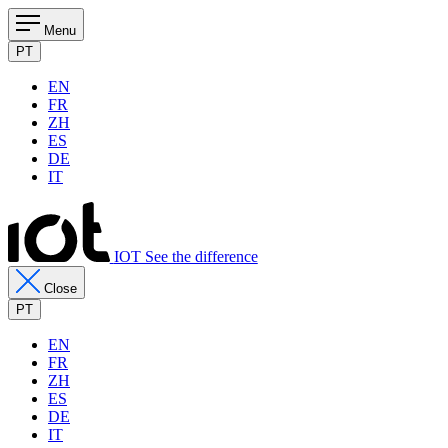
Menu
PT
EN
FR
ZH
ES
DE
IT
IOT See the difference
Close
PT
EN
FR
ZH
ES
DE
IT