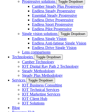
Progressive solutions
Toggle Dropdown
Camber Steady Plus Progressive
Endless Steady Progressive
Essential Steady Progressive
Endless Drive Progressive
Endless Sport Progressive
Endless Pilot Progressive
Single vision solutions
Toggle Dropdown
Endless Single Vision
Endless Anti-fatigue Single Vision
Endless Drive Single Vision
Lens comparisons
Technologies
Toggle Dropdown
Camber Technology
IOT Digital Ray Path 2 Technology
Steady Methodology
Steady Plus Methodology
Services
Toggle Dropdown
IOT Business Consulting
IOT Technical Services
IOT Marketing Services
IOT Client Hub
IOT Solutions
Blog