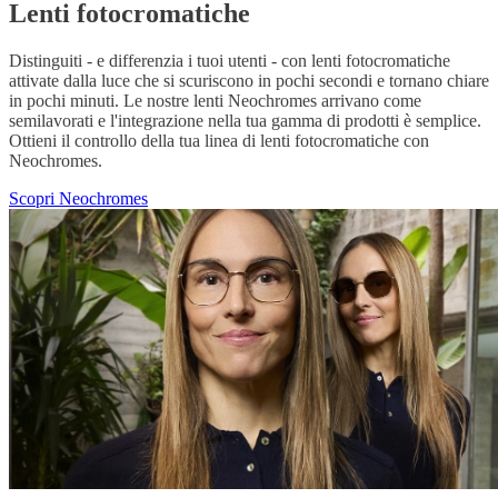
Lenti fotocromatiche
Distinguiti - e differenzia i tuoi utenti - con lenti fotocromatiche
attivate dalla luce che si scuriscono in pochi secondi e tornano chiare
in pochi minuti. Le nostre lenti Neochromes arrivano come
semilavorati e l'integrazione nella tua gamma di prodotti è semplice.
Ottieni il controllo della tua linea di lenti fotocromatiche con
Neochromes.
Scopri Neochromes