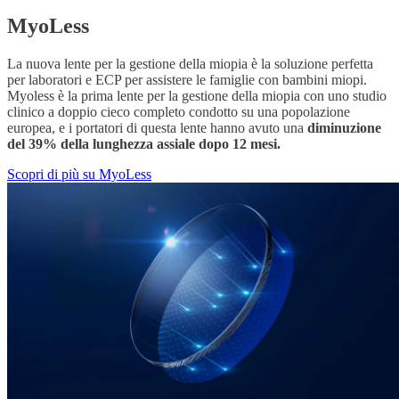
MyoLess
La nuova lente per la gestione della miopia è la soluzione perfetta
per laboratori e ECP per assistere le famiglie con bambini miopi.
Myoless è la prima lente per la gestione della miopia con uno studio
clinico a doppio cieco completo condotto su una popolazione
europea, e i portatori di questa lente hanno avuto una
diminuzione
del 39% della lunghezza assiale dopo 12 mesi.
Scopri di più su MyoLess