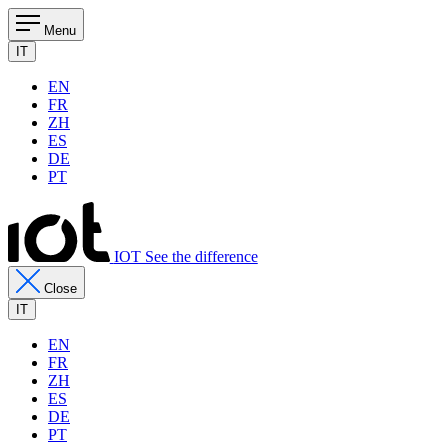
Menu
IT
EN
FR
ZH
ES
DE
PT
IOT See the difference
Close
IT
EN
FR
ZH
ES
DE
PT