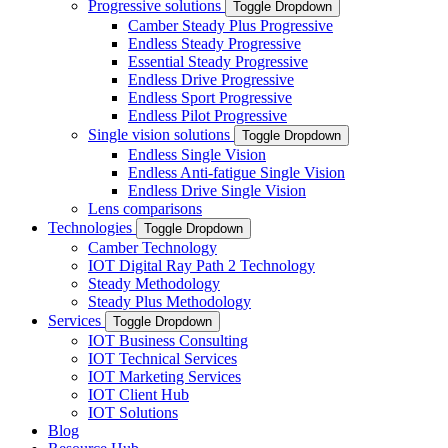
Progressive solutions
Toggle Dropdown
Camber Steady Plus Progressive
Endless Steady Progressive
Essential Steady Progressive
Endless Drive Progressive
Endless Sport Progressive
Endless Pilot Progressive
Single vision solutions
Toggle Dropdown
Endless Single Vision
Endless Anti-fatigue Single Vision
Endless Drive Single Vision
Lens comparisons
Technologies
Toggle Dropdown
Camber Technology
IOT Digital Ray Path 2 Technology
Steady Methodology
Steady Plus Methodology
Services
Toggle Dropdown
IOT Business Consulting
IOT Technical Services
IOT Marketing Services
IOT Client Hub
IOT Solutions
Blog