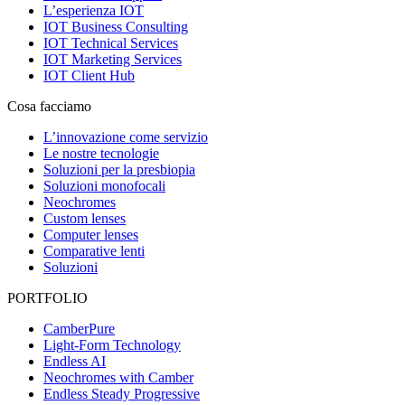
L’esperienza IOT
IOT Business Consulting
IOT Technical Services
IOT Marketing Services
IOT Client Hub
Cosa facciamo
L’innovazione come servizio
Le nostre tecnologie
Soluzioni per la presbiopia
Soluzioni monofocali
Neochromes
Custom lenses
Computer lenses
Comparative lenti
Soluzioni
PORTFOLIO
CamberPure
Light-Form Technology
Endless AI
Neochromes with Camber
Endless Steady Progressive