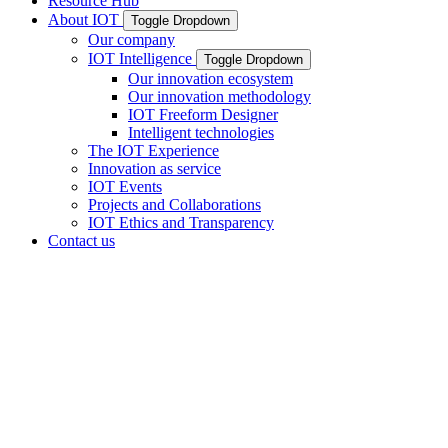
Resource Hub
About IOT
Toggle Dropdown
Our company
IOT Intelligence
Toggle Dropdown
Our innovation ecosystem
Our innovation methodology
IOT Freeform Designer
Intelligent technologies
The IOT Experience
Innovation as service
IOT Events
Projects and Collaborations
IOT Ethics and Transparency
Contact us
Il tuo partner per
l’innovazione e la
tecnologia delle