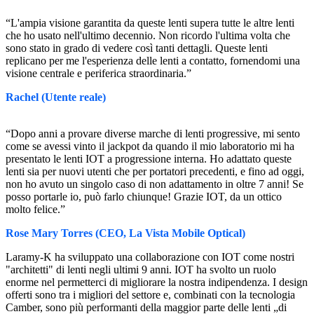
“L'ampia visione garantita da queste lenti supera tutte le altre lenti
che ho usato nell'ultimo decennio. Non ricordo l'ultima volta che
sono stato in grado di vedere così tanti dettagli. Queste lenti
replicano per me l'esperienza delle lenti a contatto, fornendomi una
visione centrale e periferica straordinaria.”
Rachel (Utente reale)
“Dopo anni a provare diverse marche di lenti progressive, mi sento
come se avessi vinto il jackpot da quando il mio laboratorio mi ha
presentato le lenti IOT a progressione interna. Ho adattato queste
lenti sia per nuovi utenti che per portatori precedenti, e fino ad oggi,
non ho avuto un singolo caso di non adattamento in oltre 7 anni! Se
posso portarle io, può farlo chiunque! Grazie IOT, da un ottico
molto felice.”
Rose Mary Torres (CEO, La Vista Mobile Optical)
Laramy-K ha sviluppato una collaborazione con IOT come nostri
"architetti" di lenti negli ultimi 9 anni. IOT ha svolto un ruolo
enorme nel permetterci di migliorare la nostra indipendenza. I design
offerti sono tra i migliori del settore e, combinati con la tecnologia
Camber, sono più performanti della maggior parte delle lenti „di