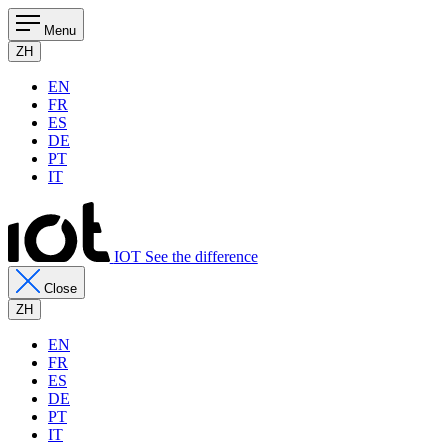
Menu
ZH
EN
FR
ES
DE
PT
IT
IOT See the difference
Close
ZH
EN
FR
ES
DE
PT
IT