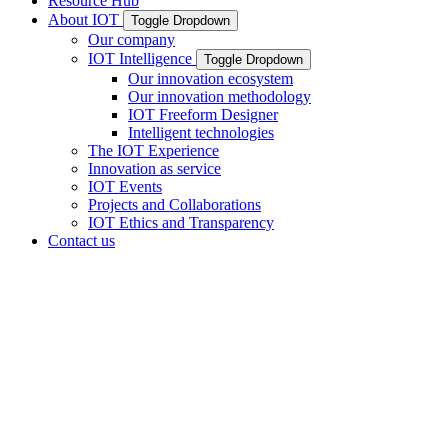
Resource Hub
About IOT
Toggle Dropdown
Our company
IOT Intelligence
Toggle Dropdown
Our innovation ecosystem
Our innovation methodology
IOT Freeform Designer
Intelligent technologies
The IOT Experience
Innovation as service
IOT Events
Projects and Collaborations
IOT Ethics and Transparency
Contact us
您的镜片创新与技
术合作伙伴