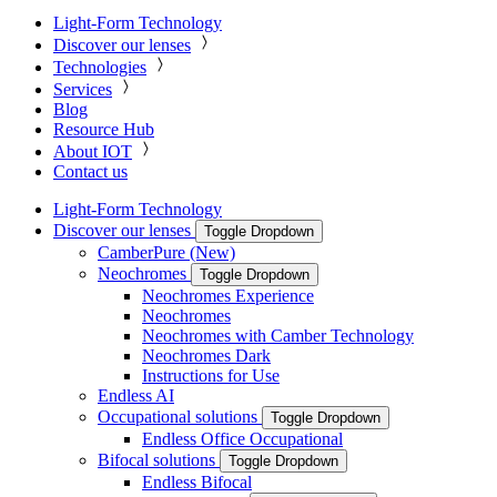
Light-Form Technology
Discover our lenses
Technologies
Services
Blog
Resource Hub
About IOT
Contact us
Light-Form Technology
Discover our lenses
Toggle Dropdown
CamberPure (New)
Neochromes
Toggle Dropdown
Neochromes Experience
Neochromes
Neochromes with Camber Technology
Neochromes Dark
Instructions for Use
Endless AI
Occupational solutions
Toggle Dropdown
Endless Office Occupational
Bifocal solutions
Toggle Dropdown
Endless Bifocal