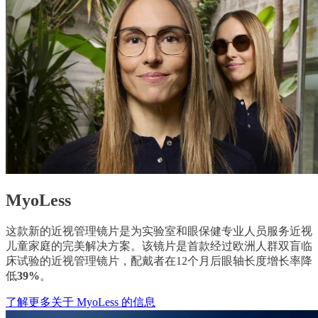
MyoLess
这款新的近视管理镜片是为实验室和眼保健专业人员服务近视
儿童家庭的完美解决方案。该镜片是首款经过欧洲人群双盲临
床试验的近视管理镜片，配戴者在12个月后眼轴长度增长率降
低
39%
。
了解更多关于 MyoLess 的信息