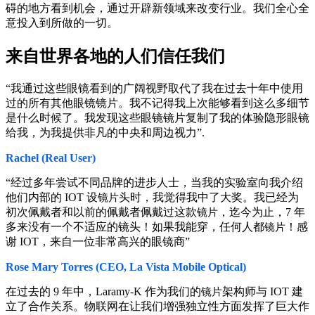
碍的地方看到机会，通过开辟新领域来改变行业。我们全心全
意投入到所做的一切。
来自世界各地的人们信任我们
“我通过这些眼镜看到的广阔视野取代了我在过去十年中使用
过的所有其他眼镜镜片。我不记得我上次能够看到这么多细节
是什么时候了。我发现这些眼镜镜片复制了我的体验隐形眼镜
给我，为我提供非凡的中央和周边视力”.
Rachel (Real User)
“经过多年尝试不同品牌的进步人士，当我的实验室向我介绍
他们内部的 IOT 设
头时，我觉得我中了大奖。我已经为
镜片
初次佩戴者和以前的佩戴者佩戴过这款
，迄今为止，7 年
镜片
多来没有一个不适应的镜头！如果我能穿，任何人都
！感
镜片
谢 IOT，来自一位非常高兴的眼镜商”
Rose Mary Torres (CEO, La Vista Mobile Optical)
在过去的 9 年中，Laramy-K 作为我们的
架构师与 IOT 建
镜片
立了合作关系。物联网在让我们增强独立性方面发挥了巨大作