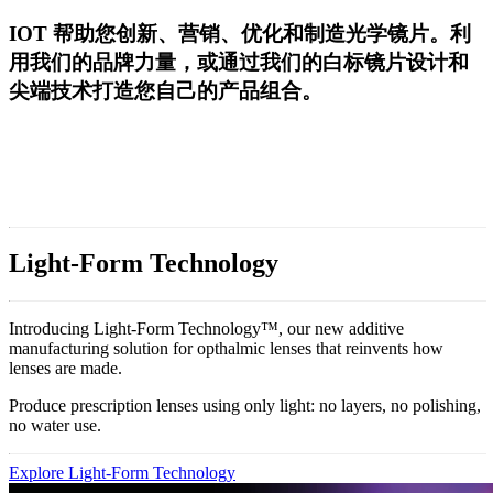
IOT 帮助您创新、营销、优化和制造光学镜片。利
用我们的品牌力量，或通过我们的白标镜片设计和
尖端技术打造您自己的产品组合。
Light-Form Technology
Introducing Light-Form Technology™, our new additive
manufacturing solution for opthalmic lenses that reinvents how
lenses are made.
Produce prescription lenses using only light: no layers, no polishing,
no water use.
Explore Light-Form Technology