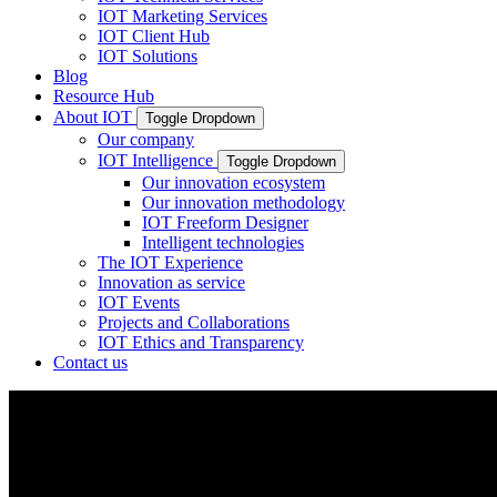
IOT Marketing Services
IOT Client Hub
IOT Solutions
Blog
Resource Hub
About IOT
Toggle Dropdown
Our company
IOT Intelligence
Toggle Dropdown
Our innovation ecosystem
Our innovation methodology
IOT Freeform Designer
Intelligent technologies
The IOT Experience
Innovation as service
IOT Events
Projects and Collaborations
IOT Ethics and Transparency
Contact us