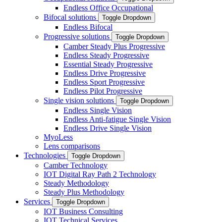
Endless Office Occupational
Bifocal solutions
Toggle Dropdown
Endless Bifocal
Progressive solutions
Toggle Dropdown
Camber Steady Plus Progressive
Endless Steady Progressive
Essential Steady Progressive
Endless Drive Progressive
Endless Sport Progressive
Endless Pilot Progressive
Single vision solutions
Toggle Dropdown
Endless Single Vision
Endless Anti-fatigue Single Vision
Endless Drive Single Vision
MyoLess
Lens comparisons
Technologies
Toggle Dropdown
Camber Technology
IOT Digital Ray Path 2 Technology
Steady Methodology
Steady Plus Methodology
Services
Toggle Dropdown
IOT Business Consulting
IOT Technical Services