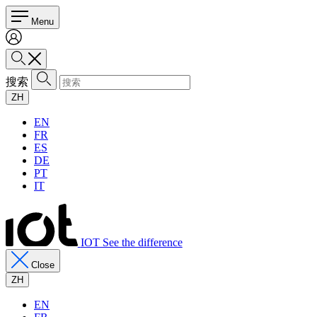
Menu
搜索
ZH
EN
FR
ES
DE
PT
IT
IOT See the difference
Close
ZH
EN