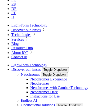
FR
ES
DE
PT
IT
Light-Form Technology
Discover our lenses
Technologies
Services
Blog
Resource Hub
About IOT
Contact us
Light-Form Technology
Discover our lenses
Toggle Dropdown
Neochromes
Toggle Dropdown
Neochromes Experience
Neochromes
Neochromes with Camber Technology
Neochromes Dark
Instructions for Use
Endless AI
Occupational solutions
Toggle Dropdown