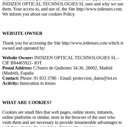
INDIZEN OPTICAL TECHNOLOGIES SL uses and why we use
them. Your access to, and use of, the Site http://www.iotlenses.com.
We inform you about our cookies Policy.
WEBSITE OWNER
Thank you for accessing the Site http://www.iotlenses.com which is
owned and operated by:
Website Owner:
INDIZEN OPTICAL TECHNOLOGIES SL -
CIF B84465921- IOT
Postal Address:
C/Suero de Quiñones 34-36. 28002, Madrid
(Madrid), España
Contact:
Phone: 91 833 3786 - Email: proteccion_datos@iot.es
Activity:
Innovation in lenses
WHAT ARE COOKIES?
Cookies are small files that web pages, online stores, intranets,
online platforms or similar, store in the browser of the user who
visits them and are necessary to provide innumerable advantages to