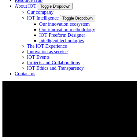
Resource Hub
About IOT
Toggle Dropdown
Our company
IOT Intelligence
Toggle Dropdown
Our innovation ecosystem
Our innovation methodology
IOT Freeform Designer
Intelligent technologies
The IOT Experience
Innovation as service
IOT Events
Projects and Collaborations
IOT Ethics and Transparency
Contact us