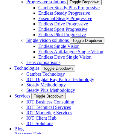
Progressive solutions
Toggle Dropdown
Camber Steady Plus Progressive
Endless Steady Progressive
Essential Steady Progressive
Endless Drive Progressive
Endless Sport Progressive
Endless Pilot Progressive
Single vision solutions
Toggle Dropdown
Endless Single Vision
Endless Anti-fatigue Single Vision
Endless Drive Single Vision
Lens comparisons
Technologies
Toggle Dropdown
Camber Technology
IOT Digital Ray Path 2 Technology
Steady Methodology
Steady Plus Methodology
Services
Toggle Dropdown
IOT Business Consulting
IOT Technical Services
IOT Marketing Services
IOT Client Hub
IOT Solutions
Blog