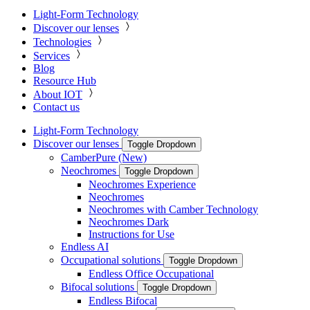
Light-Form Technology
Discover our lenses
Technologies
Services
Blog
Resource Hub
About IOT
Contact us
Light-Form Technology
Discover our lenses
Toggle Dropdown
CamberPure (New)
Neochromes
Toggle Dropdown
Neochromes Experience
Neochromes
Neochromes with Camber Technology
Neochromes Dark
Instructions for Use
Endless AI
Occupational solutions
Toggle Dropdown
Endless Office Occupational
Bifocal solutions
Toggle Dropdown
Endless Bifocal