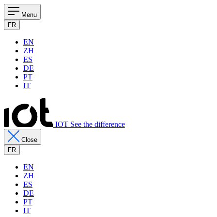
Menu
FR
EN
ZH
ES
DE
PT
IT
IOT See the difference
Close
FR
EN
ZH
ES
DE
PT
IT