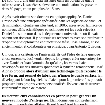
De spin-off d’une université installée dans un bureau de quatre
mètres carrés, la société est devenue une multinationale, présente
dans 69 pays, en un peu plus de 15 ans.
Après avoir obtenu son doctorat en optique appliquée, Daniel
Crespo crée une entreprise spécialisée dans les logiciels de calcul et
de simulation. Quatre ans plus tard, en 2005, après avoir fait face de
nombreux défis scientifiques et techniques (et les avoir relevés),
Daniel fait son retour dans le département universitaire où il avait
obtenu son doctorat. Il y poursuit ses recherches avec son professeur
d’optique et d’optométrie et directeur de thèse, José Alonso, et son
ancien mentor et collaborateur en physique, Juan Antonio Quiroga.
Un jour, à la cafétéria de l’université, ils ont l’idée de faire quelque
chose ensemble. José voulait depuis longtemps créer une entreprise
avec Daniel et Juan Antonio. Jusqu’alors, les verres étaient
développés sur des surfaces sphériques à symétrie rotationnelle. José
Alonso propose
alors d’utiliser une technologie toute récente : le
free-form, qui permet de fabriquer n’importe quelle surface.
En
développant le bon logiciel, ils allaient pour la première fois pouvoir
proposer leurs propres verres personnalisés. Ils venaient de trouver
leur première niche de marché.
Ils mettent leurs connaissances en pratique pour générer un
nouveau modèle d’entreprise.
Étant donné leur compréhension
limitée du monde des affaires, ils ont écouté tout le monde