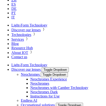
ZH
ES
DE
PT
IT
Light-Form Technology
Discover our lenses
Technologies
Services
Blog
Resource Hub
About IOT
Contact us
Light-Form Technology
Discover our lenses
Toggle Dropdown
Neochromes
Toggle Dropdown
Neochromes Experience
Neochromes
Neochromes with Camber Technology
Neochromes Dark
Instructions for Use
Endless AI
Occupational solutions
Toggle Dropdown