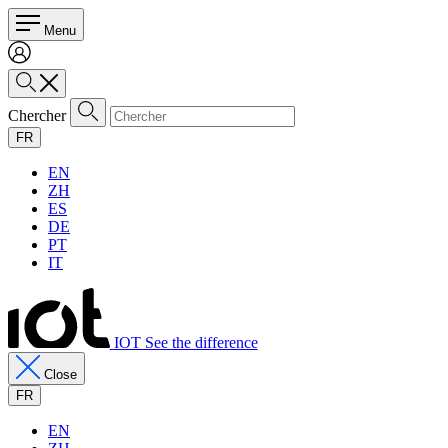
Menu
Chercher
FR
EN
ZH
ES
DE
PT
IT
IOT See the difference
Close
FR
EN