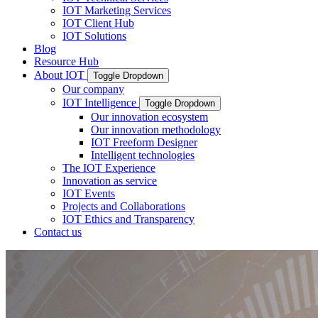
IOT Marketing Services
IOT Client Hub
IOT Solutions
Blog
Resource Hub
About IOT
Toggle Dropdown
Our company
IOT Intelligence
Toggle Dropdown
Our innovation ecosystem
Our innovation methodology
IOT Freeform Designer
Intelligent technologies
The IOT Experience
Innovation as service
IOT Events
Projects and Collaborations
IOT Ethics and Transparency
Contact us