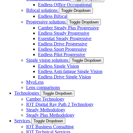
Endless Office Occupational
Bifocal solutions
Toggle Dropdown
Endless Bifocal
Progressive solutions
Toggle Dropdown
Camber Steady Plus Progressive
Endless Steady Progressive
Essential Steady Progressive
Endless Drive Progressive
Endless Sport Progressive
Endless Pilot Progressive
Single vision solutions
Toggle Dropdown
Endless Single Vision
Endless Anti-fatigue Single Vision
Endless Drive Single Vision
MyoLess
Lens comparisons
Technologies
Toggle Dropdown
Camber Technology
IOT Digital Ray Path 2 Technology
Steady Methodology
Steady Plus Methodology
Services
Toggle Dropdown
IOT Business Consulting
IOT Technical Services