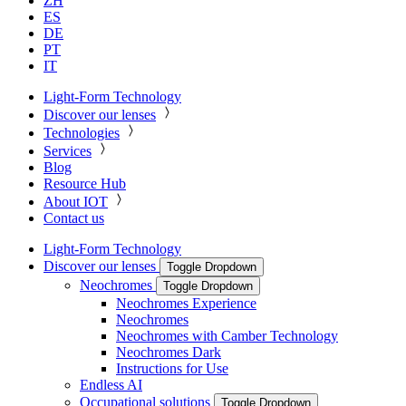
ZH
ES
DE
PT
IT
Light-Form Technology
Discover our lenses
Technologies
Services
Blog
Resource Hub
About IOT
Contact us
Light-Form Technology
Discover our lenses
Toggle Dropdown
Neochromes
Toggle Dropdown
Neochromes Experience
Neochromes
Neochromes with Camber Technology
Neochromes Dark
Instructions for Use
Endless AI
Occupational solutions
Toggle Dropdown