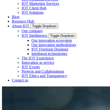
IOT Marketing Services
IOT Client Hub
IOT Solutions
Blog
Resource Hub
About IOT
Toggle Dropdown
Our company
IOT Intelligence
Toggle Dropdown
Our innovation ecosystem
Our innovation methodology
IOT Freeform Designer
Intelligent technologies
The IOT Experience
Innovation as service
IOT Events
Projects and Collaborations
IOT Ethics and Transparency
Contact us