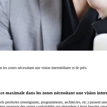
les zones nécessitant une vision intermédiaire et de près.
e maximale dans les zones nécessitant une vision interm
ls presbytes (enseignants, programmeurs, architectes, etc.) passent une g
 leur proposer des verres confortables qui répondent à leurs besoins visu