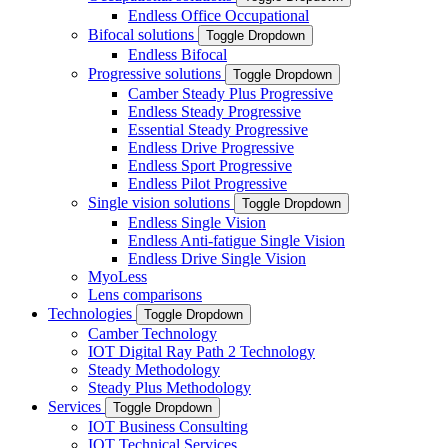
Endless Office Occupational
Bifocal solutions
Toggle Dropdown
Endless Bifocal
Progressive solutions
Toggle Dropdown
Camber Steady Plus Progressive
Endless Steady Progressive
Essential Steady Progressive
Endless Drive Progressive
Endless Sport Progressive
Endless Pilot Progressive
Single vision solutions
Toggle Dropdown
Endless Single Vision
Endless Anti-fatigue Single Vision
Endless Drive Single Vision
MyoLess
Lens comparisons
Technologies
Toggle Dropdown
Camber Technology
IOT Digital Ray Path 2 Technology
Steady Methodology
Steady Plus Methodology
Services
Toggle Dropdown
IOT Business Consulting
IOT Technical Services