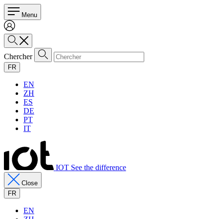
Menu
Chercher
FR
EN
ZH
ES
DE
PT
IT
IOT See the difference
Close
FR
EN