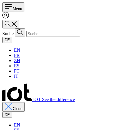
Menu
Suche
DE
EN
FR
ZH
ES
PT
IT
IOT See the difference
Close
DE
EN