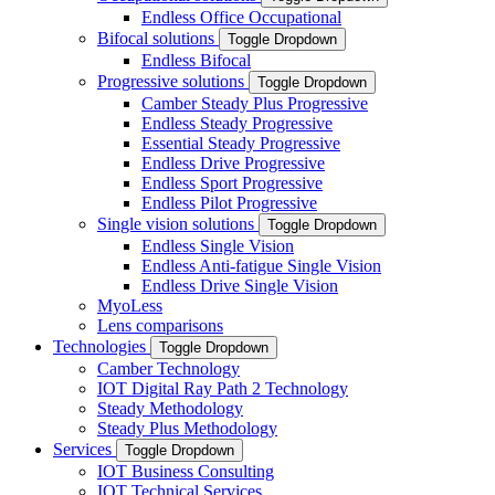
Endless Office Occupational
Bifocal solutions
Toggle Dropdown
Endless Bifocal
Progressive solutions
Toggle Dropdown
Camber Steady Plus Progressive
Endless Steady Progressive
Essential Steady Progressive
Endless Drive Progressive
Endless Sport Progressive
Endless Pilot Progressive
Single vision solutions
Toggle Dropdown
Endless Single Vision
Endless Anti-fatigue Single Vision
Endless Drive Single Vision
MyoLess
Lens comparisons
Technologies
Toggle Dropdown
Camber Technology
IOT Digital Ray Path 2 Technology
Steady Methodology
Steady Plus Methodology
Services
Toggle Dropdown
IOT Business Consulting
IOT Technical Services